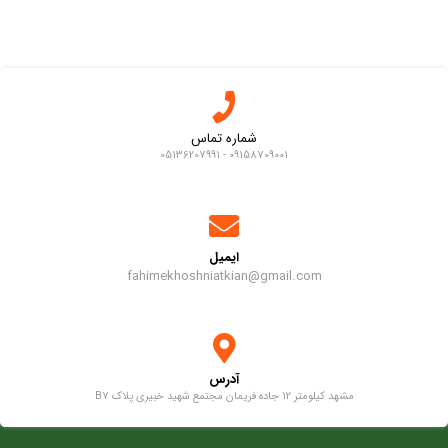
شماره تماس
09158709001 - 05136207991
ایمیل
fahimekhoshniatkian@gmail.com
آدرس
مشهد کیلومتر 12 جاده فریمان مجتمع شهید خبیری پلاک B7