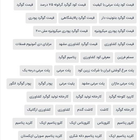
قیمت کود پلت مرغی با کیفیت
قیمت کود گوگرد گرانوله 75 درصد
قیمت گوگرد
قیمت گوگرد بنتونیت دار
قیمت گوگرد پالایشگاهی
قیمت گوگرد پودری
قیمت گوگرد پودری میکرونیزه
قیمت گوگرد پودری میکرونیزه مش 200
قیمت گوگرد کشاورزی
قیمت گوگرد کشاورزی مشهد
مزایای دی آمونیوم فسفات
مسلم فرزین
معرفی کود کشاورزی
پتاسیم گوگرد
پلت مرغ گوشتی ایران با شرکت زرین کود
پلت مرغی
پلت مرغی درجه یک
پلت مرغی ماژان
پلت مرغی مشهد
پلیت مرغی
پودر گوگرد
پودر گوگرد انگور
کاربرد کلوخه گوگرد
کارخانه تولید گوگرد
کارخانه تولید گوگرد کشاورزی
کارخانه گوگرد
کاشت
کاشت گندم
کشاورزی
کشاورزی ارگانیک
کلرور پتاسیم
کلروپتاس
کلروپتاس ازبک
کلرو پتاسیم ازبک
کلرید پتاسیم
کلرید پتاسیم ازبک
کلرید پتاسیم دانه شکری
کلرید پتاسیم صورتی ازبکستان