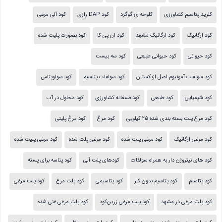
کلرید پتاسیم کشاورزی
کلوخه ی گوگرد
کود DAP رازی
کود آلی مرغی
کود ارگانیک
کود ارگانیک مشهد
کود ان پی کا
کود بصورت پلیت شده
کود حیوانی
کود حیوانی طبیعی
کود سه بیست
کود سولفات آمونیوم اصل ازبکستان
کود سولفات پتاسیم
کود سولوپتاس
کود شیمیایی
کود طبیعی
کود فسفاته کشاورزی
کود محلول در آب
کود مرع پلت بسته بندی شده 25 کیلویی
کود مرغ
کود مرغ پلیتی
کود مرغی ارگانیک
کود مرغی پلت-شده
کود مرغی پلت شده
کود مرغی پلیت شده
کود های نیتروژن دار به همراه سولفات
کودهای پلت آلی
کود پتاسه برای پسته
کود پتاسیم
کود پتاسیم بدون کلر
کود پتاسیمی
کود پلت مرغ
کود پلت مرغی
کود پلت مرغی در مشهد
کود پلت مرغی زرین‌کود
کود پلت مرغی غنی شده