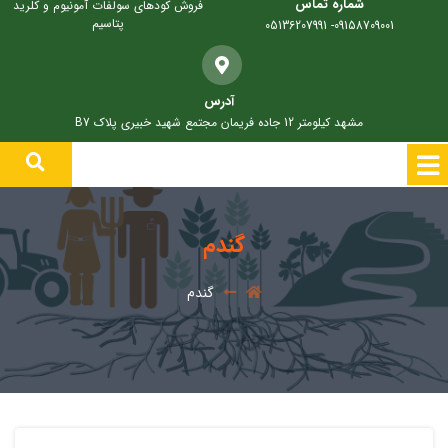
شماره تماس
فروش کودهای سولفات آمونیوم و کلرید
پتاسیم
09158709001- 05136207991
آدرس
مشهد کیلومتر 12 جاده فریمان مجتمع شهید خبیری پلاک B7
گندم
گندم