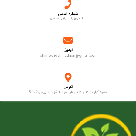
شماره تماس
09158709001 - 05136207991
ایمیل
fahimekhoshniatkian@gmail.com
آدرس
مشهد کیلومتر 12 جاده فریمان مجتمع شهید خبیری پلاک B7