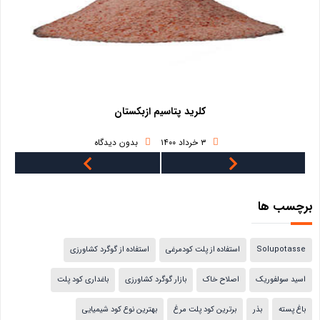
د پتاسیم ازبکستان
فروش کود 
بدون دیدگاه
۳ خرداد ۱۴۰۰
برچسب ها
Solupotasse
استفاده از پلت کودمرغی
استفاده از گوگرد کشاورزی
اسید سولفوریک
اصلاح خاک
بازار گوگرد کشاورزی
باغداری کود پلت
باغ پسته
بذر
برترین کود پلت مرغ
بهترین نوع کود شیمیایی