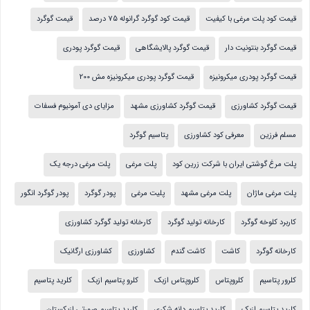
قیمت کود پلت مرغی با کیفیت
قیمت کود گوگرد گرانوله 75 درصد
قیمت گوگرد
قیمت گوگرد بنتونیت دار
قیمت گوگرد پالایشگاهی
قیمت گوگرد پودری
قیمت گوگرد پودری میکرونیزه
قیمت گوگرد پودری میکرونیزه مش 200
قیمت گوگرد کشاورزی
قیمت گوگرد کشاورزی مشهد
مزایای دی آمونیوم فسفات
مسلم فرزین
معرفی کود کشاورزی
پتاسیم گوگرد
پلت مرغ گوشتی ایران با شرکت زرین کود
پلت مرغی
پلت مرغی درجه یک
پلت مرغی ماژان
پلت مرغی مشهد
پلیت مرغی
پودر گوگرد
پودر گوگرد انگور
کاربرد کلوخه گوگرد
کارخانه تولید گوگرد
کارخانه تولید گوگرد کشاورزی
کارخانه گوگرد
کاشت
کاشت گندم
کشاورزی
کشاورزی ارگانیک
کلرور پتاسیم
کلروپتاس
کلروپتاس ازبک
کلرو پتاسیم ازبک
کلرید پتاسیم
کلرید پتاسیم ازبک
کلرید پتاسیم دانه شکری
کلرید پتاسیم صورتی ازبکستان