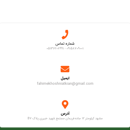
شماره تماس
09158709001 - 05136207991
ایمیل
fahimekhoshniatkian@gmail.com
آدرس
مشهد کیلومتر 12 جاده فریمان مجتمع شهید خبیری پلاک B7