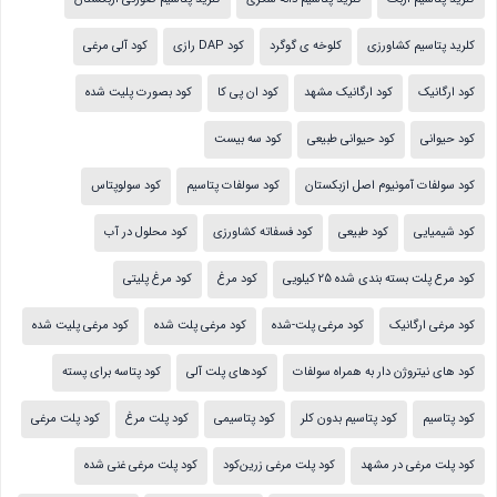
کلرید پتاسیم کشاورزی
کلوخه ی گوگرد
کود DAP رازی
کود آلی مرغی
کود ارگانیک
کود ارگانیک مشهد
کود ان پی کا
کود بصورت پلیت شده
کود حیوانی
کود حیوانی طبیعی
کود سه بیست
کود سولفات آمونیوم اصل ازبکستان
کود سولفات پتاسیم
کود سولوپتاس
کود شیمیایی
کود طبیعی
کود فسفاته کشاورزی
کود محلول در آب
کود مرع پلت بسته بندی شده 25 کیلویی
کود مرغ
کود مرغ پلیتی
کود مرغی ارگانیک
کود مرغی پلت-شده
کود مرغی پلت شده
کود مرغی پلیت شده
کود های نیتروژن دار به همراه سولفات
کودهای پلت آلی
کود پتاسه برای پسته
کود پتاسیم
کود پتاسیم بدون کلر
کود پتاسیمی
کود پلت مرغ
کود پلت مرغی
کود پلت مرغی در مشهد
کود پلت مرغی زرین‌کود
کود پلت مرغی غنی شده