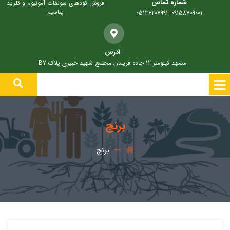
شماره تماس
فروش کودهای سولفات آمونیوم و کلرید
پتاسیم
09158709001- 05136207991
آدرس
مشهد کیلومتر 12 جاده فریمان مجتمع شهید خبیری پلاک B7
برنج
برنج