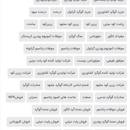
خرید گوگرد کشاورزی
خرید گوگرد گرانول
درخت
درخت میوه
زراعت کود مرغی
زرین کود
زرین کود مشهد
زرین‌کود
ساخت
سفیدک انگور
سلوپتاس
سنگ گوگرد
سولفات آمونیوم پودری کریستال
سولفات آمونیوم پودری گرانول
سولفات پتاسیم
سولفات پتاسیم گرانوله
سولفور طبیعی
سولوپتاس چیست
شرکت تولید کننده کود پلت مرغی
شرکت تولید کننده گوگرد کشاورزی
شرکت تولیدی گوگرد کشاورزی
شرکت زرین کود
شرکت زرین کود مشهد
شماره تماس کارخانه گوگرد مشهد
صادرات گوگرد
صادرات گوگرد عدسی
صنعت
علامت های کمبود پتاسیم
عمران
فروشNPK
فروش سولفات پتاسیم
فروش عمده گرد انگور
فروش عمده گوگرد
فروش عمده گوگرد پودری
فروش پلت مرغی
فروش پلیت مرغی
فروش کلروپتاس