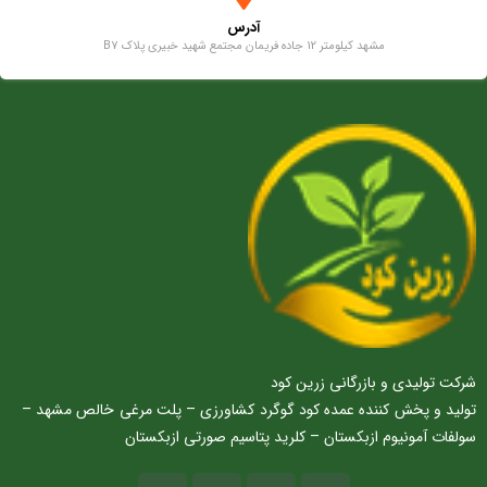
آدرس
مشهد کیلومتر 12 جاده فریمان مجتمع شهید خبیری پلاک B7
شرکت تولیدی و بازرگانی زرین کود
تولید و پخش کننده عمده کود گوگرد کشاورزی – پلت مرغی خالص مشهد –
سولفات آمونیوم ازبکستان – کلرید پتاسیم صورتی ازبکستان