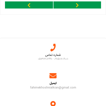
شماره تماس
09158709001 - 05136207991
ایمیل
fahimekhoshniatkian@gmail.com