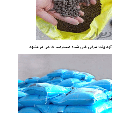
کود پلت مرغی غنی شده صددرصد خالص در مشهد