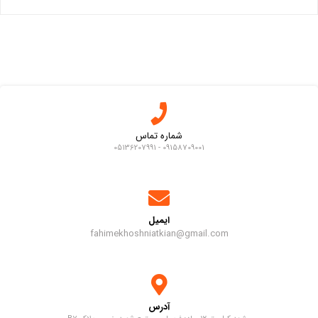
شماره تماس
09158709001 - 05136207991
ایمیل
fahimekhoshniatkian@gmail.com
آدرس