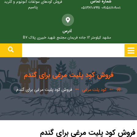
شماره تماس
فروش کودهای سولفات آمونیوم و کلرید
پتاسیم
09158709001- 05136207991
آدرس
مشهد کیلومتر 12 جاده فریمان مجتمع شهید خبیری پلاک B7
فروش کود پلیت مرغی برای گندم
کود پلت مرغی
فروش کود پلیت مرغی برای گندم
فروش کود پلیت مرغی برای گندم