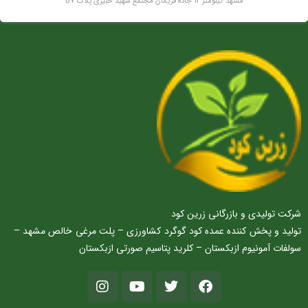
مشهد کیلومتر 12 جاده فریمان مجتمع شهید خبیری پلاک B7
شرکت تولیدی و بازرگانی زرین کود
تولید و پخش کننده عمده کود گوگرد کشاورزی – پلت مرغی خالص مشهد –
سولفات آمونیوم ازبکستان – کلرید پتاسیم صورتی ازبکستان