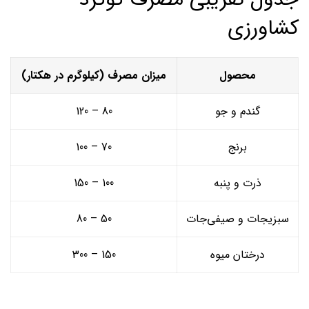
کشاورزی
محصول
میزان مصرف (کیلوگرم در هکتار)
گندم و جو
80 – 120
برنج
70 – 100
ذرت و پنبه
100 – 150
سبزیجات و صیفی‌جات
50 – 80
درختان میوه
150 – 300