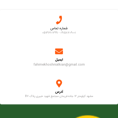
شماره تماس
09158709001 - 05136207991
ایمیل
fahimekhoshniatkian@gmail.com
آدرس
مشهد کیلومتر 12 جاده فریمان مجتمع شهید خبیری پلاک B7