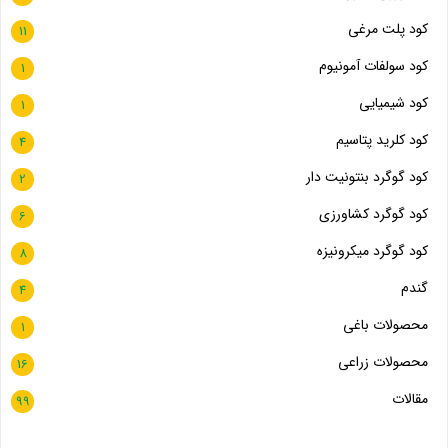
کود پلت مرغی
11
کود سولفات آمونیوم
1
کود شیمیایی
1
کود کلرید پتاسیم
4
کود گوگرد بنتونیت دار
2
کود گوگرد کشاورزی
6
کود گوگرد میکرونیزه
8
گندم
4
محصولات باغی
1
محصولات زراعی
16
مقالات
99