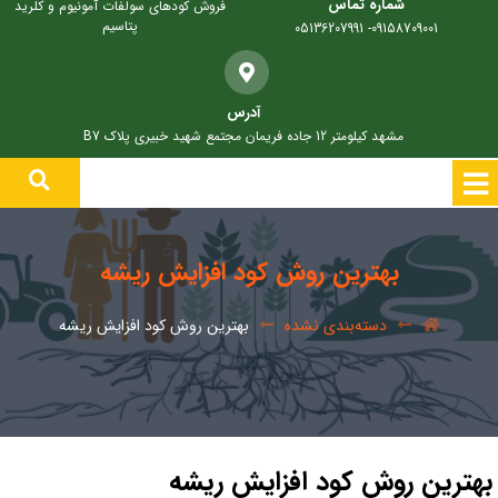
شماره تماس
فروش کودهای سولفات آمونیوم و کلرید
پتاسیم
09158709001- 05136207991
آدرس
مشهد کیلومتر 12 جاده فریمان مجتمع شهید خبیری پلاک B7
بهترین روش کود افزایش ریشه
دسته‌بندی نشده
بهترین روش کود افزایش ریشه
بهترین روش کود افزایش ریشه