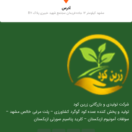
آدرس
مشهد کیلومتر 12 جاده فریمان مجتمع شهید خبیری پلاک B7
شرکت تولیدی و بازرگانی زرین کود
تولید و پخش کننده عمده کود گوگرد کشاورزی – پلت مرغی خالص مشهد –
سولفات آمونیوم ازبکستان – کلرید پتاسیم صورتی ازبکستان