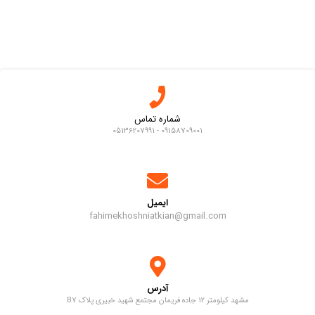
شماره تماس
09158709001 - 05136207991
ایمیل
fahimekhoshniatkian@gmail.com
آدرس
مشهد کیلومتر 12 جاده فریمان مجتمع شهید خبیری پلاک B7