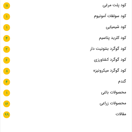
کود پلت مرغی
11
کود سولفات آمونیوم
1
کود شیمیایی
1
کود کلرید پتاسیم
4
کود گوگرد بنتونیت دار
2
کود گوگرد کشاورزی
6
کود گوگرد میکرونیزه
8
گندم
4
محصولات باغی
1
محصولات زراعی
16
مقالات
99