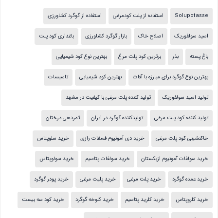
Solupotasse
استفاده از پلت کودمرغی
استفاده از گوگرد کشاورزی
اسید سولفوریک
اصلاح خاک
بازار گوگرد کشاورزی
باغداری کود پلت
باغ پسته
بذر
برترین کود پلت مرغ
بهترین نوع کود شیمیایی
بهترین نوع گوگرد برای مبارزه با آفات
بهترین کود شیمیایی
تاسیسات
تولید اسید سولفوریک
تولید کننده پلت مرغی با کیفیت در مشهد
تولید کننده کود پلت مرغی
تولیدکننده گوگرد در ایران
ثمردهی درختان
خاکنشینی کود پلت مرغی
خرید دی آمونیوم فسفات رازی
خرید سلوپتاس
خرید سولفات آمونیوم ازبکستان
خرید سولفات پتاسیم
خرید سولوپتاس
خرید عمده گوگرد
خرید پلت مرغی
خرید پلیت مرغی
خرید پودر گوگرد
خرید کلروپتاس
خرید کلرید پتاسیم
خرید کلوخه گوگرد
خرید کود سه بیست