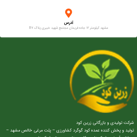
آدرس
مشهد کیلومتر 12 جاده فریمان مجتمع شهید خبیری پلاک B7
شرکت تولیدی و بازرگانی زرین کود
تولید و پخش کننده عمده کود گوگرد کشاورزی – پلت مرغی خالص مشهد –