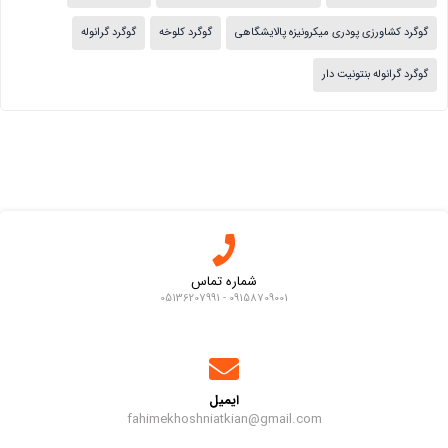
گوگرد کشاورزی پودری میکرونیزه پالایشگاهی
گوگرد کلوخه
گوگرد گرانوله
گوگرد گرانوله بنتونیت دار
شماره تماس
09158709001 - 05136207991
ایمیل
fahimekhoshniatkian@gmail.com