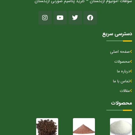
سولفات آمونیوم ازبکستان – کلرید پتاسیم صورتی ازبکستان
دسترسی سریع
صفحه اصلی
محصولات
درباره ما
تماس با ما
مقالات
محصولات