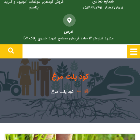
شماره تماس
فروش کودهای سولفات آمونیوم و کلرید
پتاسیم
09158709001- 05136207991
آدرس
مشهد کیلومتر 12 جاده فریمان مجتمع شهید خبیری پلاک B7
کود پلت مرغ
کود پلت مرغ