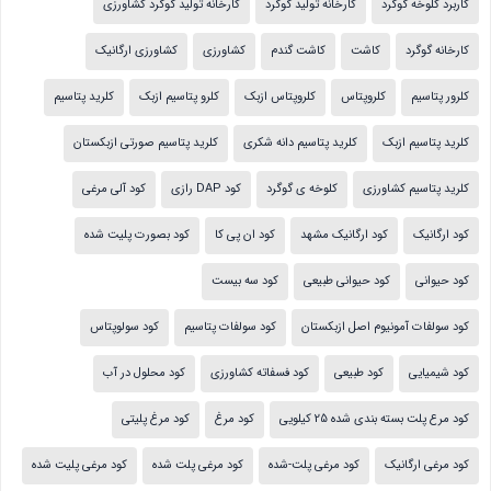
کاربرد کلوخه گوگرد
کارخانه تولید گوگرد
کارخانه تولید گوگرد کشاورزی
کارخانه گوگرد
کاشت
کاشت گندم
کشاورزی
کشاورزی ارگانیک
کلرور پتاسیم
کلروپتاس
کلروپتاس ازبک
کلرو پتاسیم ازبک
کلرید پتاسیم
کلرید پتاسیم ازبک
کلرید پتاسیم دانه شکری
کلرید پتاسیم صورتی ازبکستان
کلرید پتاسیم کشاورزی
کلوخه ی گوگرد
کود DAP رازی
کود آلی مرغی
کود ارگانیک
کود ارگانیک مشهد
کود ان پی کا
کود بصورت پلیت شده
کود حیوانی
کود حیوانی طبیعی
کود سه بیست
کود سولفات آمونیوم اصل ازبکستان
کود سولفات پتاسیم
کود سولوپتاس
کود شیمیایی
کود طبیعی
کود فسفاته کشاورزی
کود محلول در آب
کود مرع پلت بسته بندی شده 25 کیلویی
کود مرغ
کود مرغ پلیتی
کود مرغی ارگانیک
کود مرغی پلت-شده
کود مرغی پلت شده
کود مرغی پلیت شده