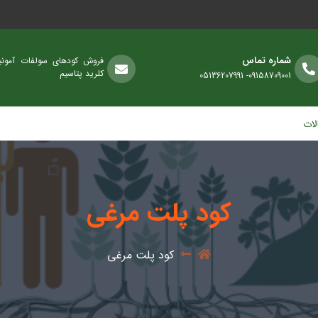
شماره تماس
فروش کودهای سولفات آمونی
کلرید پتاسیم
09158709001- 05136207991
لات
کود پلت مرغی
کود پلت مرغی