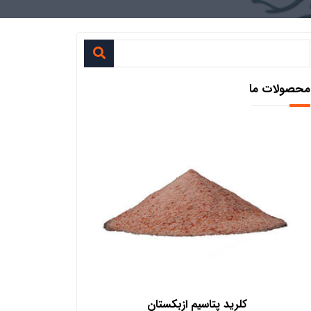
محصولات ما
ید پتاسیم ازبکستان
فروش کود پلت مرغی