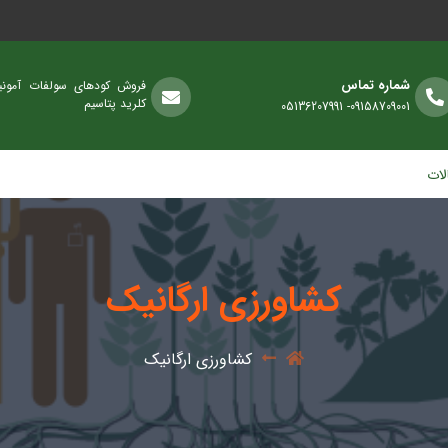
شماره تماس
فروش کودهای سولفات آمونی
کلرید پتاسیم
09158709001- 05136207991
لات
کشاورزی ارگانیک
کشاورزی ارگانیک