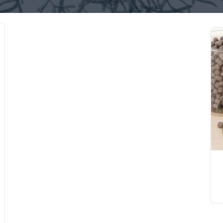
ونیزه مش 200
کود سولفات آمونیوم ازبکستان