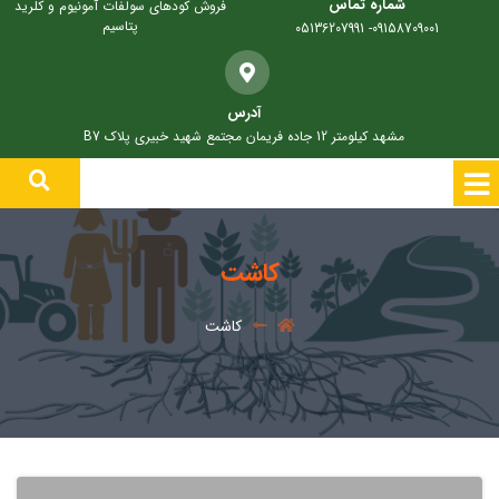
شماره تماس
فروش کودهای سولفات آمونیوم و کلرید
پتاسیم
09158709001- 05136207991
آدرس
مشهد کیلومتر 12 جاده فریمان مجتمع شهید خبیری پلاک B7
کاشت
کاشت