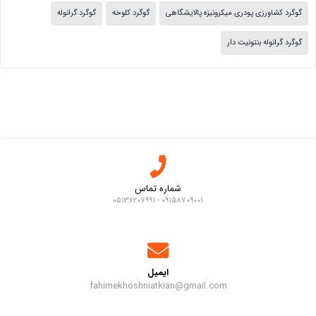
گوگرد کشاورزی پودری میکرونیزه پالایشگاهی
گوگرد کلوخه
گوگرد گرانوله
گوگرد گرانوله بنتونیت دار
شماره تماس
09158709001 - 05136207991
ایمیل
fahimekhoshniatkian@gmail.com