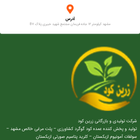
آدرس
مشهد کیلومتر 12 جاده فریمان مجتمع شهید خبیری پلاک B7
شرکت تولیدی و بازرگانی زرین کود
تولید و پخش کننده عمده کود گوگرد کشاورزی – پلت مرغی خالص مشهد –
سولفات آمونیوم ازبکستان – کلرید پتاسیم صورتی ازبکستان