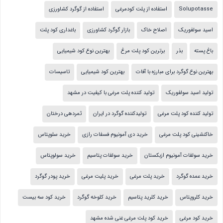
Solupotasse
استفاده از پلت کودمرغی
استفاده از گوگرد کشاورزی
اسید سولفوریک
اصلاح خاک
بازار گوگرد کشاورزی
باغداری کود پلت
باغ پسته
بذر
برترین کود پلت مرغ
بهترین نوع کود شیمیایی
بهترین نوع گوگرد برای مبارزه با آفات
بهترین کود شیمیایی
تاسیسات
تولید اسید سولفوریک
تولید کننده پلت مرغی با کیفیت در مشهد
تولید کننده کود پلت مرغی
تولیدکننده گوگرد در ایران
ثمردهی درختان
خاکنشینی کود پلت مرغی
خرید دی آمونیوم فسفات رازی
خرید سلوپتاس
خرید سولفات آمونیوم ازبکستان
خرید سولفات پتاسیم
خرید سولوپتاس
خرید عمده گوگرد
خرید پلت مرغی
خرید پلیت مرغی
خرید پودر گوگرد
خرید کلروپتاس
خرید کلرید پتاسیم
خرید کلوخه گوگرد
خرید کود سه بیست
خرید کود مرغی
خرید کود پلت مرغی غنی شده مشهد