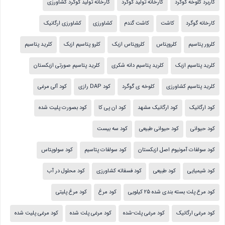
کاربرد کلوخه گوگرد
کارخانه تولید گوگرد
کارخانه تولید گوگرد کشاورزی
کارخانه گوگرد
کاشت
کاشت گندم
کشاورزی
کشاورزی ارگانیک
کلرور پتاسیم
کلروپتاس
کلروپتاس ازبک
کلرو پتاسیم ازبک
کلرید پتاسیم
کلرید پتاسیم ازبک
کلرید پتاسیم دانه شکری
کلرید پتاسیم صورتی ازبکستان
کلرید پتاسیم کشاورزی
کلوخه ی گوگرد
کود DAP رازی
کود آلی مرغی
کود ارگانیک
کود ارگانیک مشهد
کود ان پی کا
کود بصورت پلیت شده
کود حیوانی
کود حیوانی طبیعی
کود سه بیست
کود سولفات آمونیوم اصل ازبکستان
کود سولفات پتاسیم
کود سولوپتاس
کود شیمیایی
کود طبیعی
کود فسفاته کشاورزی
کود محلول در آب
کود مرع پلت بسته بندی شده 25 کیلویی
کود مرغ
کود مرغ پلیتی
کود مرغی ارگانیک
کود مرغی پلت-شده
کود مرغی پلت شده
کود مرغی پلیت شده