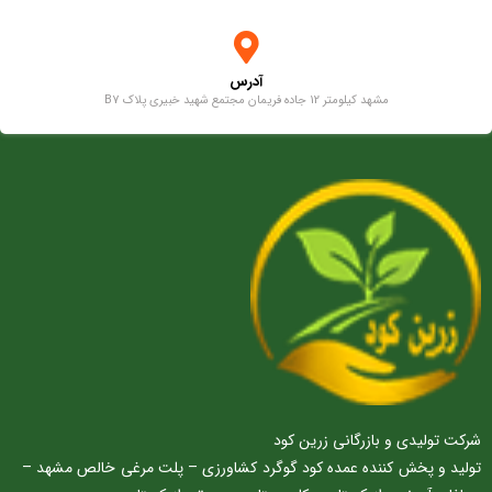
آدرس
مشهد کیلومتر 12 جاده فریمان مجتمع شهید خبیری پلاک B7
شرکت تولیدی و بازرگانی زرین کود
تولید و پخش کننده عمده کود گوگرد کشاورزی – پلت مرغی خالص مشهد –