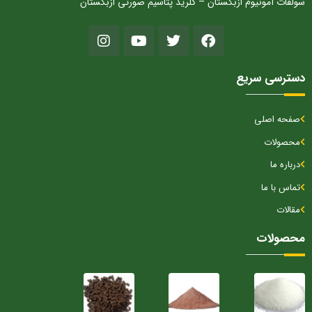
سولفات آمونیوم ازبکستان – کلرید پتاسیم صورتی ازبکستان
دسترسی سریع
صفحه اصلی
محصولات
درباره ما
تماس با ما
مقالات
محصولات