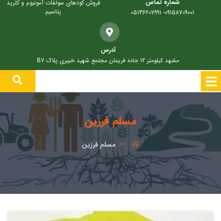
شماره تماس
فروش کودهای سولفات آمونیوم و کلرید
پتاسیم
09158709001- 05136207991
آدرس
مشهد کیلومتر 12 جاده فریمان مجتمع شهید خبیری پلاک B7
مسلم فرزین
مسلم فرزین