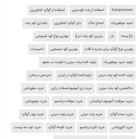
Solupotasse
استفاده از پلت کودمرغی
استفاده از گوگرد کشاورزی
اسید سولفوریک
اصلاح خاک
بازار گوگرد کشاورزی
باغداری کود پلت
باغ پسته
بذر
برترین کود پلت مرغ
بهترین نوع کود شیمیایی
بهترین نوع گوگرد برای مبارزه با آفات
بهترین کود شیمیایی
تاسیسات
تولید اسید سولفوریک
تولید کننده پلت مرغی با کیفیت در مشهد
تولید کننده کود پلت مرغی
تولیدکننده گوگرد در ایران
ثمردهی درختان
خاکنشینی کود پلت مرغی
خرید دی آمونیوم فسفات رازی
خرید سلوپتاس
خرید سولفات آمونیوم ازبکستان
خرید سولفات پتاسیم
خرید سولوپتاس
خرید عمده گوگرد
خرید پلت مرغی
خرید پلیت مرغی
خرید پودر گوگرد
خرید کلروپتاس
خرید کلرید پتاسیم
خرید کلوخه گوگرد
خرید کود سه بیست