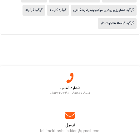
گوگرد کشاورزی پودری میکرونیزه پالایشگاهی
گوگرد کلوخه
گوگرد گرانوله
گوگرد گرانوله بنتونیت دار
شماره تماس
09158709001 - 05136207991
ایمیل
fahimekhoshniatkian@gmail.com