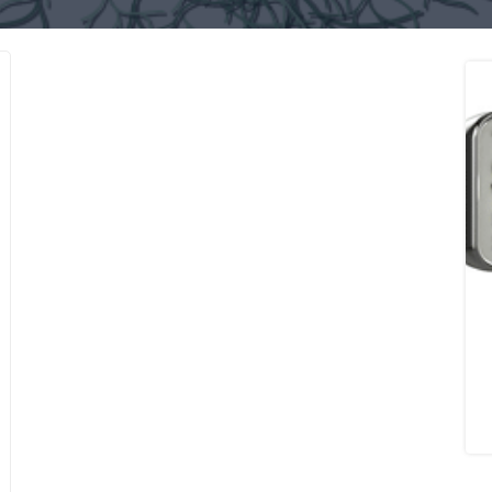
کود سولفات آمونیوم ازبکستان
ک