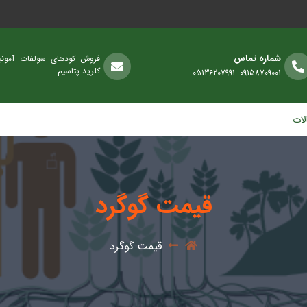
شماره تماس
فروش کودهای سولفات آمونی
کلرید پتاسیم
09158709001- 05136207991
لات
قیمت گوگرد
قیمت گوگرد