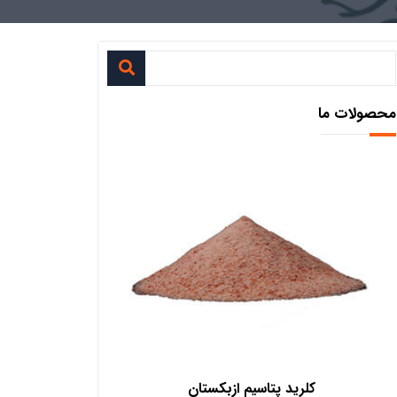
محصولات ما
لرید پتاسیم ازبکستان
فروش کود پلت مرغی