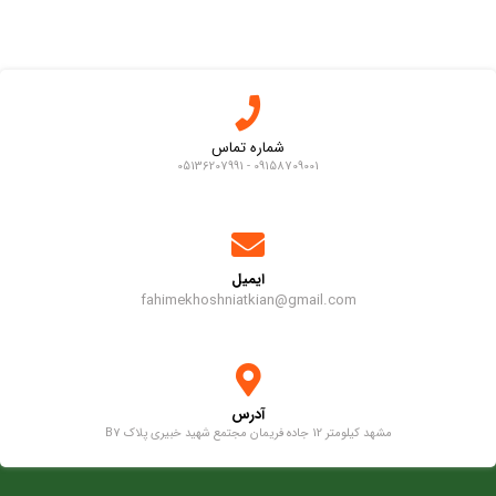
شماره تماس
09158709001 - 05136207991
ایمیل
fahimekhoshniatkian@gmail.com
آدرس
مشهد کیلومتر 12 جاده فریمان مجتمع شهید خبیری پلاک B7