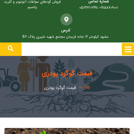
شماره تماس
فروش کودهای سولفات آمونیوم و کلرید
پتاسیم
09158709001- 05136207991
آدرس
مشهد کیلومتر 12 جاده فریمان مجتمع شهید خبیری پلاک B7
قیمت گوگرد پودری
قیمت گوگرد پودری