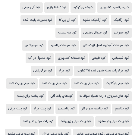
کلرید پتاسیم کشاورزی
کلوخه ی گوگرد
کود DAP رازی
کود آلی مرغی
کود ارگانیک
کود ارگانیک مشهد
کود ان پی کا
کود بصورت پلیت شده
کود حیوانی
کود حیوانی طبیعی
کود سه بیست
کود سولفات آمونیوم اصل ازبکستان
کود سولفات پتاسیم
کود سولوپتاس
کود شیمیایی
کود طبیعی
کود فسفاته کشاورزی
کود محلول در آب
کود مرع پلت بسته بندی شده 25 کیلویی
کود مرغ
کود مرغ پلیتی
کود مرغی ارگانیک
کود مرغی پلت-شده
کود مرغی پلت شده
کود مرغی پلیت شده
کود های نیتروژن دار به همراه سولفات
کودهای پلت آلی
کود پتاسه برای پسته
کود پتاسیم
کود پتاسیم بدون کلر
کود پتاسیمی
کود پلت مرغ
کود پلت مرغی
کود پلت مرغی در مشهد
کود پلت مرغی زرین‌کود
کود پلت مرغی غنی شده
کود پلت مرغی غنی شده صددرصد خالص
کود پلت مرغی ماژان
کود پلت مرغی مشهد