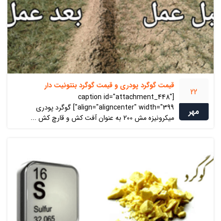
قیمت گوگرد پودری و قیمت گوگرد بنتونیت دار
22
[caption id="attachment_448"
align="aligncenter" width="399"] گوگرد پودری
مهر
میکرونیزه مش 200 به عنوان آفت کش و قارچ کش ...