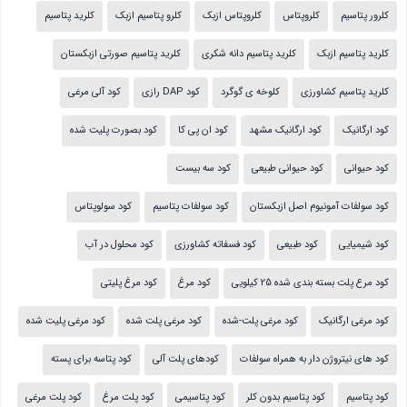
کلرور پتاسیم
کلروپتاس
کلروپتاس ازبک
کلرو پتاسیم ازبک
کلرید پتاسیم
کلرید پتاسیم ازبک
کلرید پتاسیم دانه شکری
کلرید پتاسیم صورتی ازبکستان
کلرید پتاسیم کشاورزی
کلوخه ی گوگرد
کود DAP رازی
کود آلی مرغی
کود ارگانیک
کود ارگانیک مشهد
کود ان پی کا
کود بصورت پلیت شده
کود حیوانی
کود حیوانی طبیعی
کود سه بیست
کود سولفات آمونیوم اصل ازبکستان
کود سولفات پتاسیم
کود سولوپتاس
کود شیمیایی
کود طبیعی
کود فسفاته کشاورزی
کود محلول در آب
کود مرع پلت بسته بندی شده 25 کیلویی
کود مرغ
کود مرغ پلیتی
کود مرغی ارگانیک
کود مرغی پلت-شده
کود مرغی پلت شده
کود مرغی پلیت شده
کود های نیتروژن دار به همراه سولفات
کودهای پلت آلی
کود پتاسه برای پسته
کود پتاسیم
کود پتاسیم بدون کلر
کود پتاسیمی
کود پلت مرغ
کود پلت مرغی