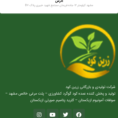
آدرس
مشهد کیلومتر 12 جاده فریمان مجتمع شهید خبیری پلاک B7
شرکت تولیدی و بازرگانی زرین کود
تولید و پخش کننده عمده کود گوگرد کشاورزی – پلت مرغی خالص مشهد –
سولفات آمونیوم ازبکستان – کلرید پتاسیم صورتی ازبکستان