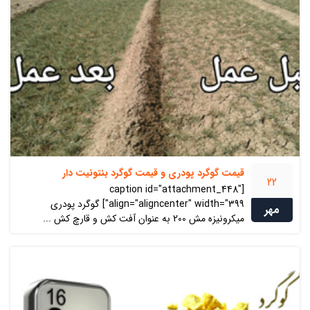
قیمت گوگرد پودری و قیمت گوگرد بنتونیت دار
22
[caption id="attachment_448"
align="aligncenter" width="399"] گوگرد پودری
مهر
میکرونیزه مش 200 به عنوان آفت کش و قارچ کش ...