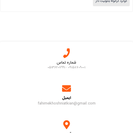
گوگرد گرانوله بنتونیت دار
شماره تماس
09158709001 - 05136207991
ایمیل
fahimekhoshniatkian@gmail.com