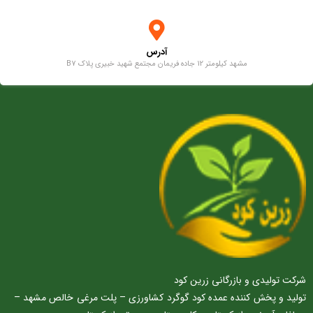
آدرس
مشهد کیلومتر 12 جاده فریمان مجتمع شهید خبیری پلاک B7
شرکت تولیدی و بازرگانی زرین کود
تولید و پخش کننده عمده کود گوگرد کشاورزی – پلت مرغی خالص مشهد –