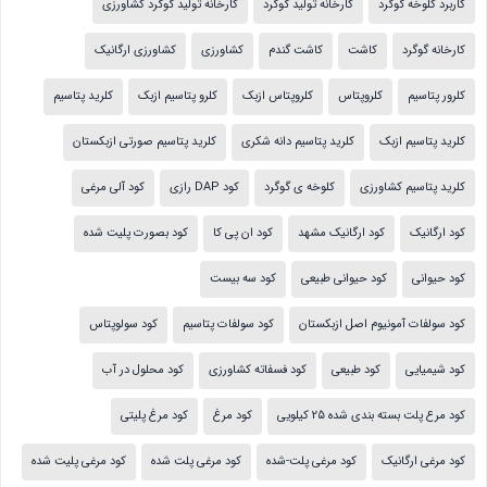
کاربرد کلوخه گوگرد
کارخانه تولید گوگرد
کارخانه تولید گوگرد کشاورزی
کارخانه گوگرد
کاشت
کاشت گندم
کشاورزی
کشاورزی ارگانیک
کلرور پتاسیم
کلروپتاس
کلروپتاس ازبک
کلرو پتاسیم ازبک
کلرید پتاسیم
کلرید پتاسیم ازبک
کلرید پتاسیم دانه شکری
کلرید پتاسیم صورتی ازبکستان
کلرید پتاسیم کشاورزی
کلوخه ی گوگرد
کود DAP رازی
کود آلی مرغی
کود ارگانیک
کود ارگانیک مشهد
کود ان پی کا
کود بصورت پلیت شده
کود حیوانی
کود حیوانی طبیعی
کود سه بیست
کود سولفات آمونیوم اصل ازبکستان
کود سولفات پتاسیم
کود سولوپتاس
کود شیمیایی
کود طبیعی
کود فسفاته کشاورزی
کود محلول در آب
کود مرع پلت بسته بندی شده 25 کیلویی
کود مرغ
کود مرغ پلیتی
کود مرغی ارگانیک
کود مرغی پلت-شده
کود مرغی پلت شده
کود مرغی پلیت شده