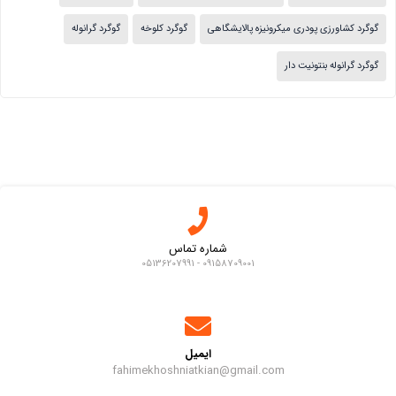
گوگرد کشاورزی پودری میکرونیزه پالایشگاهی
گوگرد کلوخه
گوگرد گرانوله
گوگرد گرانوله بنتونیت دار
شماره تماس
09158709001 - 05136207991
ایمیل
fahimekhoshniatkian@gmail.com