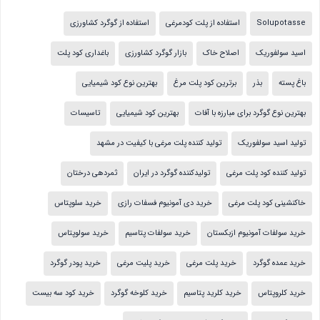
Solupotasse
استفاده از پلت کودمرغی
استفاده از گوگرد کشاورزی
اسید سولفوریک
اصلاح خاک
بازار گوگرد کشاورزی
باغداری کود پلت
باغ پسته
بذر
برترین کود پلت مرغ
بهترین نوع کود شیمیایی
بهترین نوع گوگرد برای مبارزه با آفات
بهترین کود شیمیایی
تاسیسات
تولید اسید سولفوریک
تولید کننده پلت مرغی با کیفیت در مشهد
تولید کننده کود پلت مرغی
تولیدکننده گوگرد در ایران
ثمردهی درختان
خاکنشینی کود پلت مرغی
خرید دی آمونیوم فسفات رازی
خرید سلوپتاس
خرید سولفات آمونیوم ازبکستان
خرید سولفات پتاسیم
خرید سولوپتاس
خرید عمده گوگرد
خرید پلت مرغی
خرید پلیت مرغی
خرید پودر گوگرد
خرید کلروپتاس
خرید کلرید پتاسیم
خرید کلوخه گوگرد
خرید کود سه بیست