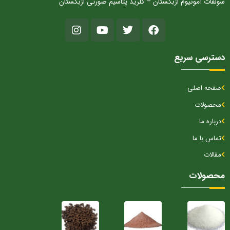
سولفات آمونیوم ازبکستان – کلرید پتاسیم صورتی ازبکستان
دسترسی سریع
صفحه اصلی
محصولات
درباره ما
تماس با ما
مقالات
محصولات