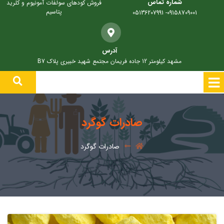
شماره تماس
فروش کودهای سولفات آمونیوم و کلرید
پتاسیم
09158709001- 05136207991
آدرس
مشهد کیلومتر 12 جاده فریمان مجتمع شهید خبیری پلاک B7
صادرات گوگرد
صادرات گوگرد