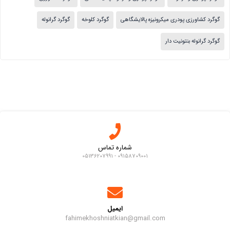
گوگرد کشاورزی پودری میکرونیزه پالایشگاهی
گوگرد کلوخه
گوگرد گرانوله
گوگرد گرانوله بنتونیت دار
شماره تماس
09158709001 - 05136207991
ایمیل
fahimekhoshniatkian@gmail.com