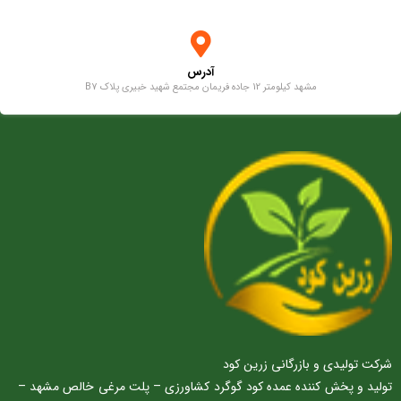
آدرس
مشهد کیلومتر 12 جاده فریمان مجتمع شهید خبیری پلاک B7
شرکت تولیدی و بازرگانی زرین کود
تولید و پخش کننده عمده کود گوگرد کشاورزی – پلت مرغی خالص مشهد –