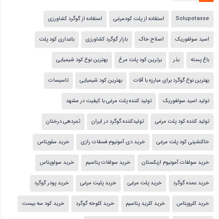
Solupotasse
استفاده از پلت کودمرغی
استفاده از گوگرد کشاورزی
اسید سولفوریک
اصلاح خاک
بازار گوگرد کشاورزی
باغداری کود پلت
باغ پسته
بذر
برترین کود پلت مرغ
بهترین نوع کود شیمیایی
بهترین نوع گوگرد برای مبارزه با آفات
بهترین کود شیمیایی
تاسیسات
تولید اسید سولفوریک
تولید کننده پلت مرغی با کیفیت در مشهد
تولید کننده کود پلت مرغی
تولیدکننده گوگرد در ایران
ثمردهی درختان
خاکنشینی کود پلت مرغی
خرید دی آمونیوم فسفات رازی
خرید سلوپتاس
خرید سولفات آمونیوم ازبکستان
خرید سولفات پتاسیم
خرید سولوپتاس
خرید عمده گوگرد
خرید پلت مرغی
خرید پلیت مرغی
خرید پودر گوگرد
خرید کلروپتاس
خرید کلرید پتاسیم
خرید کلوخه گوگرد
خرید کود سه بیست