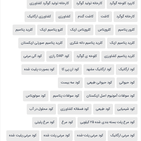
کاربرد کلوخه گوگرد
کارخانه تولید گوگرد
کارخانه تولید گوگرد کشاورزی
کارخانه گوگرد
کاشت
کاشت گندم
کشاورزی
کشاورزی ارگانیک
کلرور پتاسیم
کلروپتاس
کلروپتاس ازبک
کلرو پتاسیم ازبک
کلرید پتاسیم
کلرید پتاسیم ازبک
کلرید پتاسیم دانه شکری
کلرید پتاسیم صورتی ازبکستان
کلرید پتاسیم کشاورزی
کلوخه ی گوگرد
کود DAP رازی
کود آلی مرغی
کود ارگانیک
کود ارگانیک مشهد
کود ان پی کا
کود بصورت پلیت شده
کود حیوانی
کود حیوانی طبیعی
کود سه بیست
کود سولفات آمونیوم اصل ازبکستان
کود سولفات پتاسیم
کود سولوپتاس
کود شیمیایی
کود طبیعی
کود فسفاته کشاورزی
کود محلول در آب
کود مرع پلت بسته بندی شده 25 کیلویی
کود مرغ
کود مرغ پلیتی
کود مرغی ارگانیک
کود مرغی پلت-شده
کود مرغی پلت شده
کود مرغی پلیت شده