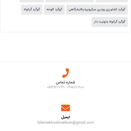
گوگرد کشاورزی پودری میکرونیزه پالایشگاهی
گوگرد کلوخه
گوگرد گرانوله
گوگرد گرانوله بنتونیت دار
شماره تماس
09158709001 - 05136207991
ایمیل
fahimekhoshniatkian@gmail.com