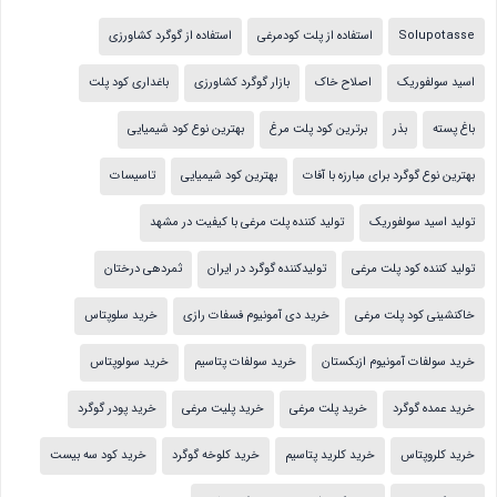
Solupotasse
استفاده از پلت کودمرغی
استفاده از گوگرد کشاورزی
اسید سولفوریک
اصلاح خاک
بازار گوگرد کشاورزی
باغداری کود پلت
باغ پسته
بذر
برترین کود پلت مرغ
بهترین نوع کود شیمیایی
بهترین نوع گوگرد برای مبارزه با آفات
بهترین کود شیمیایی
تاسیسات
تولید اسید سولفوریک
تولید کننده پلت مرغی با کیفیت در مشهد
تولید کننده کود پلت مرغی
تولیدکننده گوگرد در ایران
ثمردهی درختان
خاکنشینی کود پلت مرغی
خرید دی آمونیوم فسفات رازی
خرید سلوپتاس
خرید سولفات آمونیوم ازبکستان
خرید سولفات پتاسیم
خرید سولوپتاس
خرید عمده گوگرد
خرید پلت مرغی
خرید پلیت مرغی
خرید پودر گوگرد
خرید کلروپتاس
خرید کلرید پتاسیم
خرید کلوخه گوگرد
خرید کود سه بیست