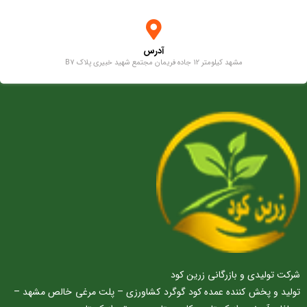
آدرس
مشهد کیلومتر 12 جاده فریمان مجتمع شهید خبیری پلاک B7
شرکت تولیدی و بازرگانی زرین کود
تولید و پخش کننده عمده کود گوگرد کشاورزی – پلت مرغی خالص مشهد –