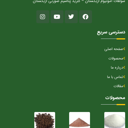
سولفات آمونیوم ازبکستان – کلرید پتاسیم صورتی ازبکستان
دسترسی سریع
صفحه اصلی
محصولات
درباره ما
تماس با ما
مقالات
محصولات