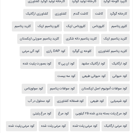
کاربرد کلوخه گوگرد
کارخانه تولید گوگرد
کارخانه تولید گوگرد کشاورزی
کارخانه گوگرد
کاشت
کاشت گندم
کشاورزی
کشاورزی ارگانیک
کلرور پتاسیم
کلروپتاس
کلروپتاس ازبک
کلرو پتاسیم ازبک
کلرید پتاسیم
کلرید پتاسیم ازبک
کلرید پتاسیم دانه شکری
کلرید پتاسیم صورتی ازبکستان
کلرید پتاسیم کشاورزی
کلوخه ی گوگرد
کود DAP رازی
کود آلی مرغی
کود ارگانیک
کود ارگانیک مشهد
کود ان پی کا
کود بصورت پلیت شده
کود حیوانی
کود حیوانی طبیعی
کود سه بیست
کود سولفات آمونیوم اصل ازبکستان
کود سولفات پتاسیم
کود سولوپتاس
کود شیمیایی
کود طبیعی
کود فسفاته کشاورزی
کود محلول در آب
کود مرع پلت بسته بندی شده 25 کیلویی
کود مرغ
کود مرغ پلیتی
کود مرغی ارگانیک
کود مرغی پلت-شده
کود مرغی پلت شده
کود مرغی پلیت شده