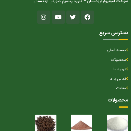
سولفات آمونیوم ازبکستان – کلرید پتاسیم صورتی ازبکستان
دسترسی سریع
صفحه اصلی
محصولات
درباره ما
تماس با ما
مقالات
محصولات