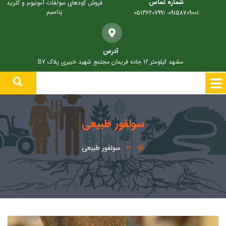
شماره تماس
فروش کودهای سولفات آمونیوم و کلرید
پتاسیم
09158709001- 05136207991
آدرس
مشهد کیلومتر 12 جاده فریمان مجتمع شهید خبیری پلاک B7
سولفور طبیعی
سولفور طبیعی