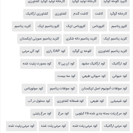
کاربرد کلوخه گوگرد
کارخانه تولید گوگرد
کارخانه تولید گوگرد کشاورزی
کارخانه گوگرد
کاشت
کاشت گندم
کشاورزی
کشاورزی ارگانیک
کلرور پتاسیم
کلروپتاس
کلروپتاس ازبک
کلرو پتاسیم ازبک
کلرید پتاسیم
کلرید پتاسیم ازبک
کلرید پتاسیم دانه شکری
کلرید پتاسیم صورتی ازبکستان
کلرید پتاسیم کشاورزی
کلوخه ی گوگرد
کود DAP رازی
کود آلی مرغی
کود ارگانیک
کود ارگانیک مشهد
کود ان پی کا
کود بصورت پلیت شده
کود حیوانی
کود حیوانی طبیعی
کود سه بیست
کود سولفات آمونیوم اصل ازبکستان
کود سولفات پتاسیم
کود سولوپتاس
کود شیمیایی
کود طبیعی
کود فسفاته کشاورزی
کود محلول در آب
کود مرع پلت بسته بندی شده 25 کیلویی
کود مرغ
کود مرغ پلیتی
کود مرغی ارگانیک
کود مرغی پلت-شده
کود مرغی پلت شده
کود مرغی پلیت شده