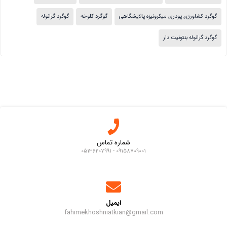
گوگرد کشاورزی پودری میکرونیزه پالایشگاهی
گوگرد کلوخه
گوگرد گرانوله
گوگرد گرانوله بنتونیت دار
شماره تماس
09158709001 - 05136207991
ایمیل
fahimekhoshniatkian@gmail.com