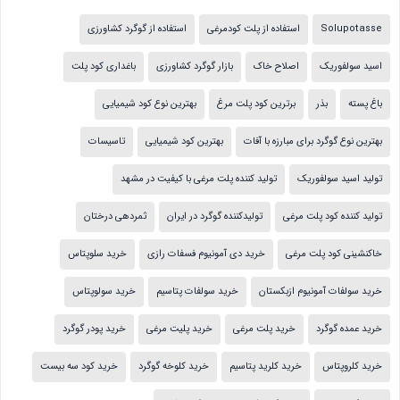
Solupotasse
استفاده از پلت کودمرغی
استفاده از گوگرد کشاورزی
اسید سولفوریک
اصلاح خاک
بازار گوگرد کشاورزی
باغداری کود پلت
باغ پسته
بذر
برترین کود پلت مرغ
بهترین نوع کود شیمیایی
بهترین نوع گوگرد برای مبارزه با آفات
بهترین کود شیمیایی
تاسیسات
تولید اسید سولفوریک
تولید کننده پلت مرغی با کیفیت در مشهد
تولید کننده کود پلت مرغی
تولیدکننده گوگرد در ایران
ثمردهی درختان
خاکنشینی کود پلت مرغی
خرید دی آمونیوم فسفات رازی
خرید سلوپتاس
خرید سولفات آمونیوم ازبکستان
خرید سولفات پتاسیم
خرید سولوپتاس
خرید عمده گوگرد
خرید پلت مرغی
خرید پلیت مرغی
خرید پودر گوگرد
خرید کلروپتاس
خرید کلرید پتاسیم
خرید کلوخه گوگرد
خرید کود سه بیست