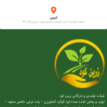
آدرس
مشهد کیلومتر 12 جاده فریمان مجتمع شهید خبیری پلاک B7
شرکت تولیدی و بازرگانی زرین کود
تولید و پخش کننده عمده کود گوگرد کشاورزی – پلت مرغی خالص مشهد –