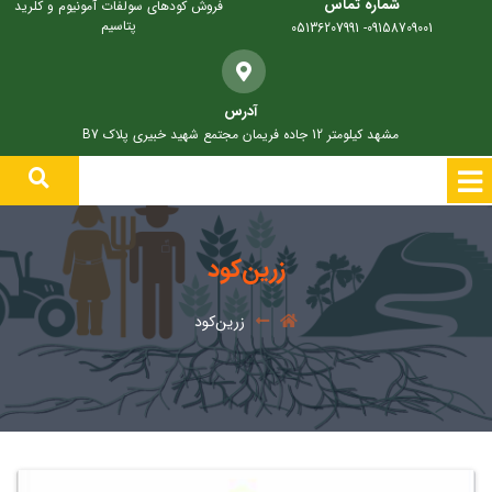
شماره تماس
فروش کودهای سولفات آمونیوم و کلرید
پتاسیم
09158709001- 05136207991
آدرس
مشهد کیلومتر 12 جاده فریمان مجتمع شهید خبیری پلاک B7
زرین‌کود
زرین‌کود