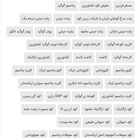
مسلم فرزین
معرفی کود کشاورزی
پتاسیم گوگرد
پلت مرغ گوشتی ایران با شرکت زرین کود
پلت مرغی
پلت مرغی درجه یک
پلت مرغی ماژان
پلت مرغی مشهد
پلیت مرغی
پودر گوگرد
پودر گوگرد انگور
کاربرد کلوخه گوگرد
کارخانه تولید گوگرد
کارخانه تولید گوگرد کشاورزی
کارخانه گوگرد
کاشت
کاشت گندم
کشاورزی
کشاورزی ارگانیک
کلرور پتاسیم
کلروپتاس
کلروپتاس ازبک
کلرو پتاسیم ازبک
کلرید پتاسیم
کلرید پتاسیم ازبک
کلرید پتاسیم دانه شکری
کلرید پتاسیم صورتی ازبکستان
کلرید پتاسیم کشاورزی
کلوخه ی گوگرد
کود DAP رازی
کود آلی مرغی
کود ارگانیک
کود ارگانیک مشهد
کود ان پی کا
کود بصورت پلیت شده
کود حیوانی
کود حیوانی طبیعی
کود سه بیست
کود سولفات آمونیوم اصل ازبکستان
کود سولفات پتاسیم
کود سولوپتاس