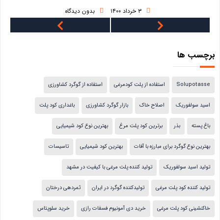
۳ خرداد ۱۴۰۰
بدون دیدگاه
برچسب ها
Solupotasse
استفاده از پلت کودمرغی
استفاده از گوگرد کشاورزی
اسید سولفوریک
اصلاح خاک
بازار گوگرد کشاورزی
باغداری کود پلت
باغ پسته
بذر
برترین کود پلت مرغ
بهترین نوع کود شیمیایی
بهترین نوع گوگرد برای مبارزه با آفات
بهترین کود شیمیایی
تاسیسات
تولید اسید سولفوریک
تولید کننده پلت مرغی با کیفیت در مشهد
تولید کننده کود پلت مرغی
تولیدکننده گوگرد در ایران
ثمردهی درختان
خاکنشینی کود پلت مرغی
خرید دی آمونیوم فسفات رازی
خرید سلوپتاس