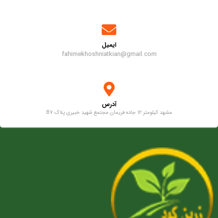
ایمیل
fahimekhoshniatkian@gmail.com
آدرس
مشهد کیلومتر 12 جاده فریمان مجتمع شهید خبیری پلاک B7