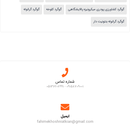
گوگرد کشاورزی پودری میکرونیزه پالایشگاهی
گوگرد کلوخه
گوگرد گرانوله
گوگرد گرانوله بنتونیت دار
شماره تماس
09158709001 - 05136207991
ایمیل
fahimekhoshniatkian@gmail.com