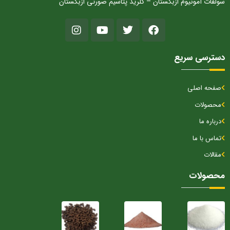
سولفات آمونیوم ازبکستان – کلرید پتاسیم صورتی ازبکستان
دسترسی سریع
صفحه اصلی
محصولات
درباره ما
تماس با ما
مقالات
محصولات