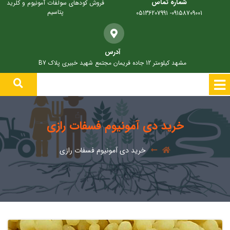
شماره تماس
فروش کودهای سولفات آمونیوم و کلرید
پتاسیم
09158709001- 05136207991
آدرس
مشهد کیلومتر 12 جاده فریمان مجتمع شهید خبیری پلاک B7
خرید دی آمونیوم فسفات رازی
خرید دی آمونیوم فسفات رازی