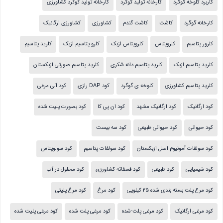
کاربرد کلوخه گوگرد
کارخانه تولید گوگرد
کارخانه تولید گوگرد کشاورزی
کارخانه گوگرد
کاشت
کاشت گندم
کشاورزی
کشاورزی ارگانیک
کلرور پتاسیم
کلروپتاس
کلروپتاس ازبک
کلرو پتاسیم ازبک
کلرید پتاسیم
کلرید پتاسیم ازبک
کلرید پتاسیم دانه شکری
کلرید پتاسیم صورتی ازبکستان
کلرید پتاسیم کشاورزی
کلوخه ی گوگرد
کود DAP رازی
کود آلی مرغی
کود ارگانیک
کود ارگانیک مشهد
کود ان پی کا
کود بصورت پلیت شده
کود حیوانی
کود حیوانی طبیعی
کود سه بیست
کود سولفات آمونیوم اصل ازبکستان
کود سولفات پتاسیم
کود سولوپتاس
کود شیمیایی
کود طبیعی
کود فسفاته کشاورزی
کود محلول در آب
کود مرع پلت بسته بندی شده 25 کیلویی
کود مرغ
کود مرغ پلیتی
کود مرغی ارگانیک
کود مرغی پلت-شده
کود مرغی پلت شده
کود مرغی پلیت شده