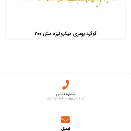
Read more
گوگرد پودری میکرونیزه مش 200
شماره تماس
09158709001 - 05136207991
ایمیل