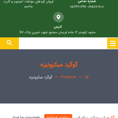
شماره تماس
فروش کودهای سولفات آمونیوم و کلرید
پتاسیم
09158709001- 05136207991
آدرس
مشهد کیلومتر 12 جاده فریمان مجتمع شهید خبیری پلاک B7
گوگرد میکرونیزه
Products
گوگرد میکرونیزه
مرتب سازی براساس:
Sort by popularity
Default sorting