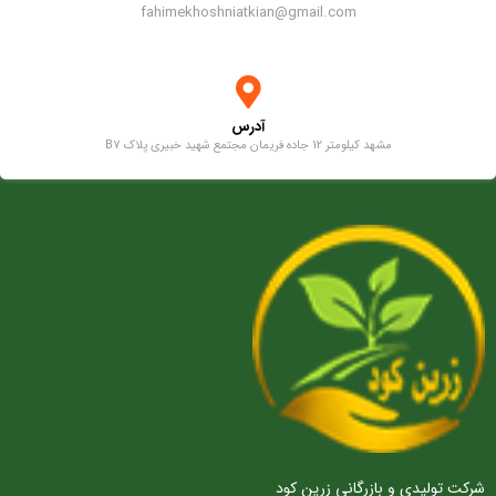
fahimekhoshniatkian@gmail.com
آدرس
مشهد کیلومتر 12 جاده فریمان مجتمع شهید خبیری پلاک B7
شرکت تولیدی و بازرگانی زرین کود