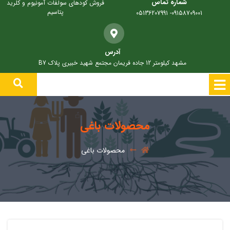
شماره تماس
فروش کودهای سولفات آمونیوم و کلرید
پتاسیم
09158709001- 05136207991
آدرس
مشهد کیلومتر 12 جاده فریمان مجتمع شهید خبیری پلاک B7
محصولات باغی
محصولات باغی