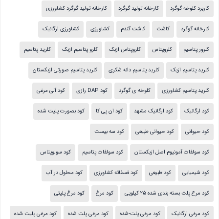
کاربرد کلوخه گوگرد
کارخانه تولید گوگرد
کارخانه تولید گوگرد کشاورزی
کارخانه گوگرد
کاشت
کاشت گندم
کشاورزی
کشاورزی ارگانیک
کلرور پتاسیم
کلروپتاس
کلروپتاس ازبک
کلرو پتاسیم ازبک
کلرید پتاسیم
کلرید پتاسیم ازبک
کلرید پتاسیم دانه شکری
کلرید پتاسیم صورتی ازبکستان
کلرید پتاسیم کشاورزی
کلوخه ی گوگرد
کود DAP رازی
کود آلی مرغی
کود ارگانیک
کود ارگانیک مشهد
کود ان پی کا
کود بصورت پلیت شده
کود حیوانی
کود حیوانی طبیعی
کود سه بیست
کود سولفات آمونیوم اصل ازبکستان
کود سولفات پتاسیم
کود سولوپتاس
کود شیمیایی
کود طبیعی
کود فسفاته کشاورزی
کود محلول در آب
کود مرع پلت بسته بندی شده 25 کیلویی
کود مرغ
کود مرغ پلیتی
کود مرغی ارگانیک
کود مرغی پلت-شده
کود مرغی پلت شده
کود مرغی پلیت شده