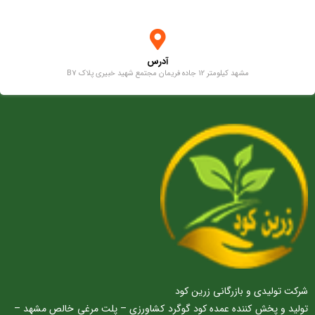
آدرس
مشهد کیلومتر 12 جاده فریمان مجتمع شهید خبیری پلاک B7
شرکت تولیدی و بازرگانی زرین کود
تولید و پخش کننده عمده کود گوگرد کشاورزی – پلت مرغی خالص مشهد –