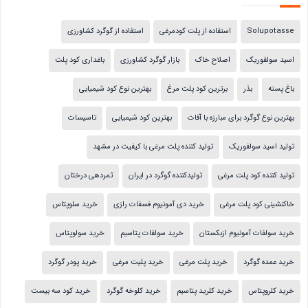
Solupotasse
استفاده از پلت کودمرغی
استفاده از گوگرد کشاورزی
اسید سولفوریک
اصلاح خاک
بازار گوگرد کشاورزی
باغداری کود پلت
باغ پسته
بذر
برترین کود پلت مرغ
بهترین نوع کود شیمیایی
بهترین نوع گوگرد برای مبارزه با آفات
بهترین کود شیمیایی
تاسیسات
تولید اسید سولفوریک
تولید کننده پلت مرغی با کیفیت در مشهد
تولید کننده کود پلت مرغی
تولیدکننده گوگرد در ایران
ثمردهی درختان
خاکنشینی کود پلت مرغی
خرید دی آمونیوم فسفات رازی
خرید سلوپتاس
خرید سولفات آمونیوم ازبکستان
خرید سولفات پتاسیم
خرید سولوپتاس
خرید عمده گوگرد
خرید پلت مرغی
خرید پلیت مرغی
خرید پودر گوگرد
خرید کلروپتاس
خرید کلرید پتاسیم
خرید کلوخه گوگرد
خرید کود سه بیست